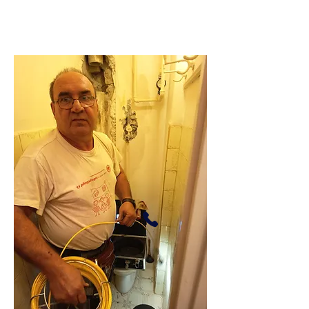
295 darab 5 ötös
vélemény.