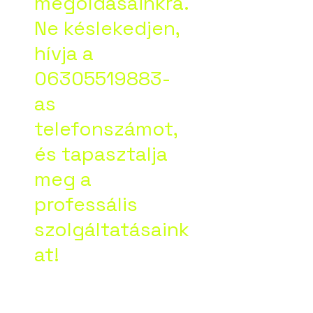
megoldásainkra.
Ne késlekedjen,
hívja a
06305519883-
as
telefonszámot,
és tapasztalja
meg a
professális
szolgáltatásaink
at!
Google vélemény