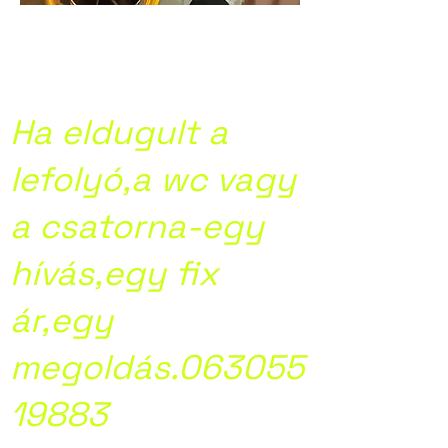
Kamera
csatornavizsgálat
Ha eldugult a
lefolyó,a wc vagy
a csatorna-egy
hívás,egy fix
ár,egy
megoldás.063055
19883