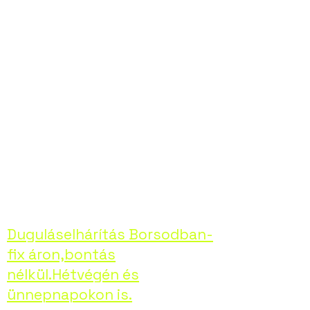
elhárításában,
bármilyen
problémával is álljon
szembe. Hívjon
minket bizalommal,
helyreállítjuk
otthona kényelmét!
Duguláselhárítás Borsodban-
fix áron,bontás
nélkül.Hétvégén és
ünnepnapokon is.