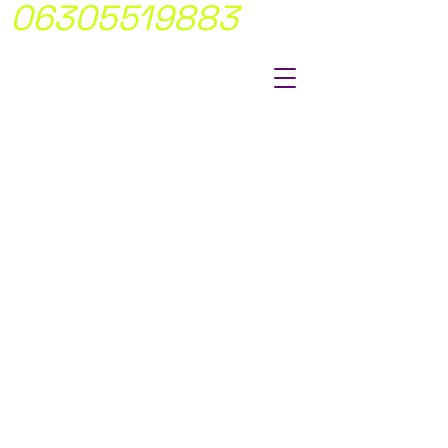
06305519883
MÍ FIX ÁRAKON
DOLGOTUNK
NINCS
MEGLEPETÉS!
Átlátható,
egyértelmü
árakkal