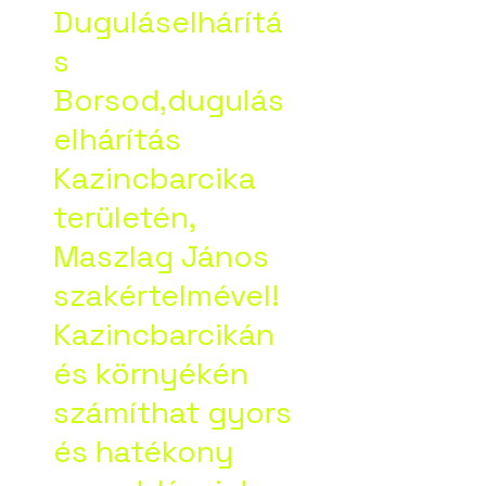
Duguláselhárítá
s
Borsod,dugulás
elhárítás
Kazincbarcika
területén,
Maszlag János
szakértelmével!
Kazincbarcikán
és környékén
számíthat gyors
és hatékony