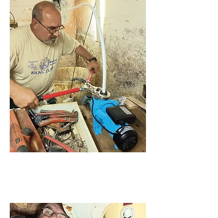
Duguláselhárítás és
vízvezeték szerelés.