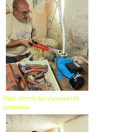
Házi vízmü és vízvezeték
szerelés.