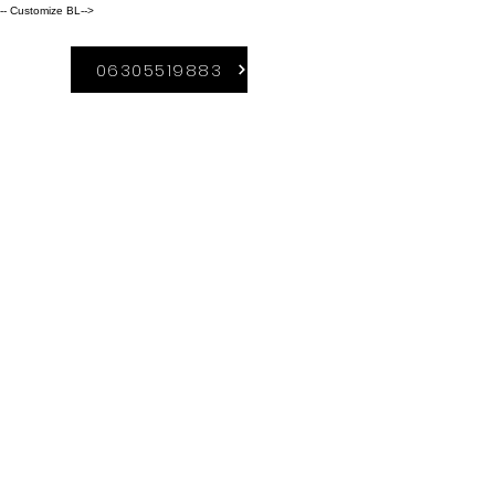
-- Customize BL-->
06305519883
A Duguláselhárítás-
Borsod szolgáltatási
területei közé
tartozik:
Kazincbarcika,
Miskolc,
Sajószentpéter, Ózd,
Edelény,Ormosbány
a. Rudabánya,