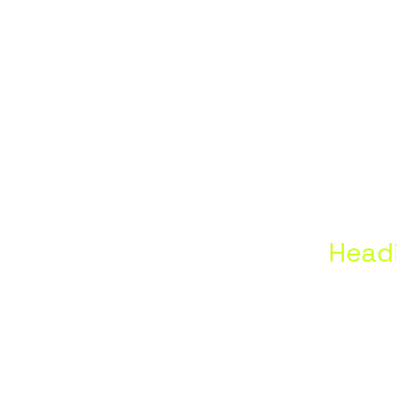
znya,
plna,
szlófal
Head
,Dubic