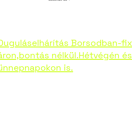
láselháritás-Borsod
Service 3
Profile
ht
Duguláselhárítás Borsodban-fi
áron,bontás nélkül.Hétvégén és
ünnepnapokon is.
Google