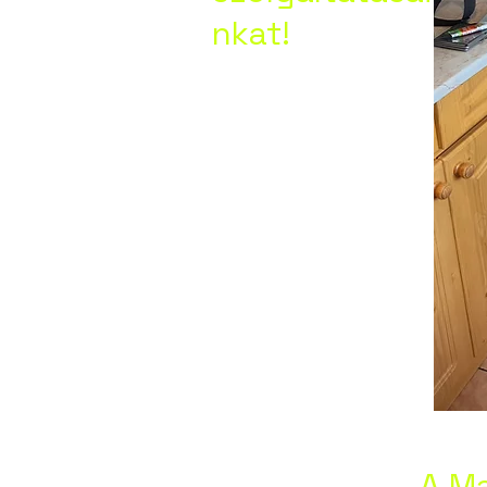
nkat!
ánya,
lva,
k,
ny,
A Ma