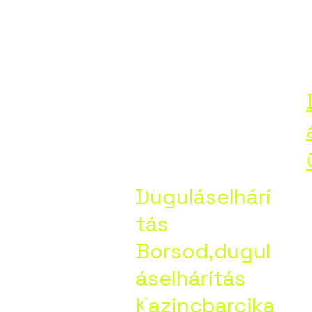
Duguláselháritás-Borsod.Maszlag János
Dugu
áselhár
Duguláselhárí
tás
Borsod
Borsod,dugul
áselhárítás
Kazincbarcika