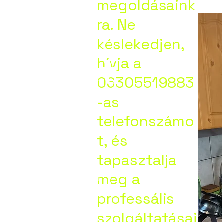
megoldásaink
kolc,
ra. Ne
késlekedjen,
zentpét
hívja a
06305519883
-as
,
telefonszámo
t, és
ny,Orm
tapasztalja
meg a
professális
ya.
szolgáltatásai