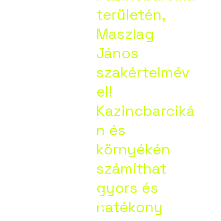
ltatási
területén,
Maszlag
tei
János
szakértelmév
el!
Kazincbarciká
n és
ik:
környékén
számíthat
cbarcik
gyors és
hatékony