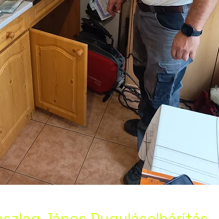
szlag János Duguláselhárítás