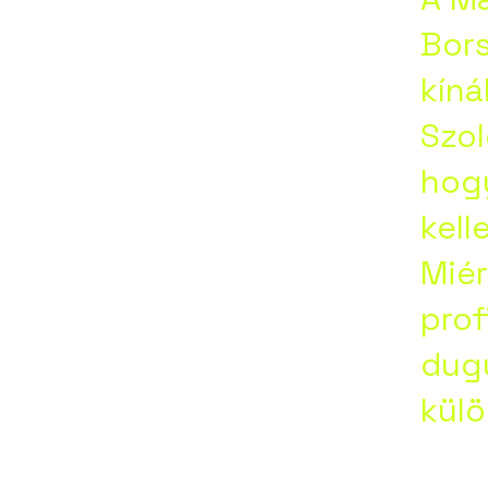
e,
Bors
kíná
na,
Szol
hog
tapolc
kell
Miér
prof
dugu
kül
abesen