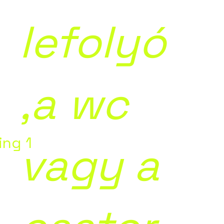
lefolyó
,a wc
ing 1
vagy a