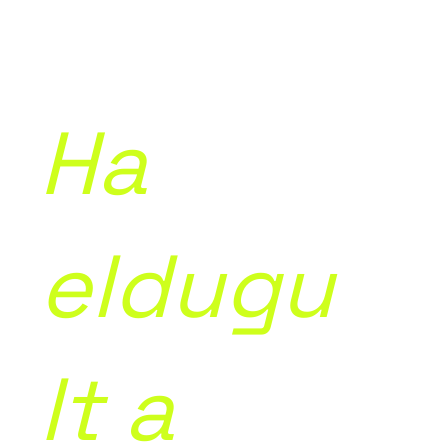
Ha
eldugu
lt a