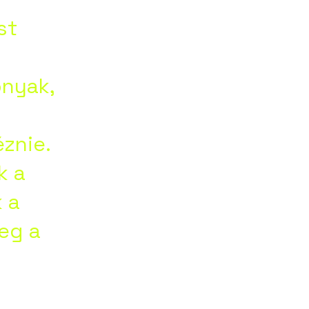
his
st
ná
onyak,
ní
znie.
k a
 a
rej
meg a
köl