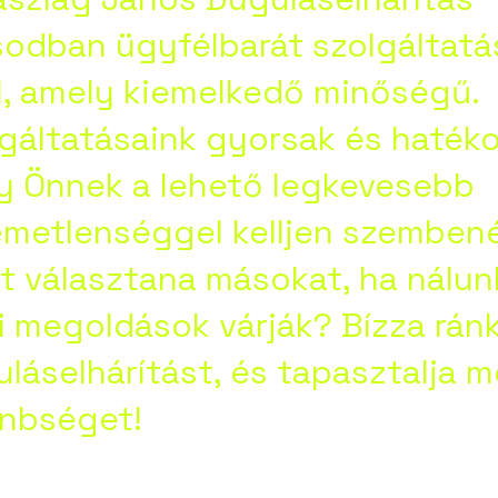
odban ügyfélbarát szolgáltatá
l, amely kiemelkedő minőségű.
gáltatásaink gyorsak és haték
y Önnek a lehető legkevesebb
emetlenséggel kelljen szembené
t választana másokat, ha nálun
i megoldások várják? Bízza ránk
láselhárítást, és tapasztalja 
önbséget!