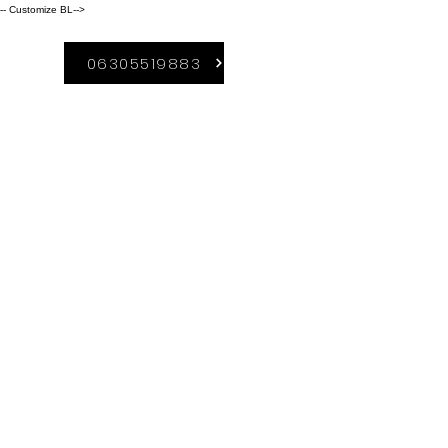
-- Customize BL-->
06305519883
A Duguláselhárítás-
Borsod szolgáltatási
területei közé
tartozik:
Kazincbarcika,
Miskolc,
Sajószentpéter, Ózd,
Edelény,Ormosbány
a. Rudabánya,