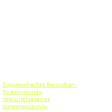
elhárításában,
bármilyen
problémával is álljon
szembe. Hívjon
minket bizalommal,
helyreállítjuk
otthona kényelmét!
Duguláselhárítás Borsodban-
fix áron,bontás
nélkül.Hétvégén és
ünnepnapokon is.