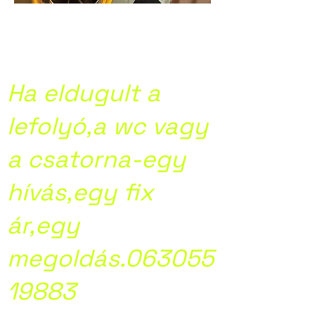
Kamera
csatornavizsgálat
Ha eldugult a
lefolyó,a wc vagy
a csatorna-egy
hívás,egy fix
ár,egy
megoldás.063055
19883