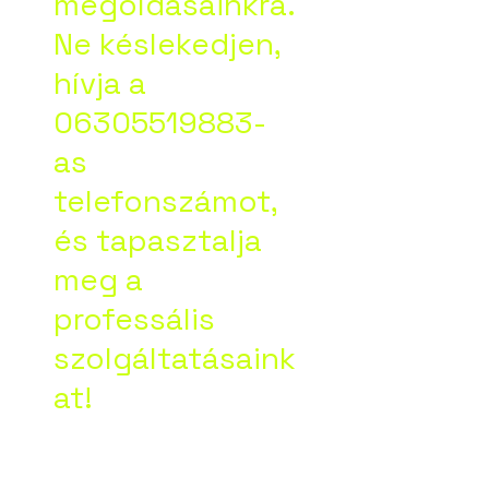
megoldásainkra.
Ne késlekedjen,
hívja a
06305519883-
as
telefonszámot,
és tapasztalja
meg a
professális
szolgáltatásaink
at!
Google vélemény