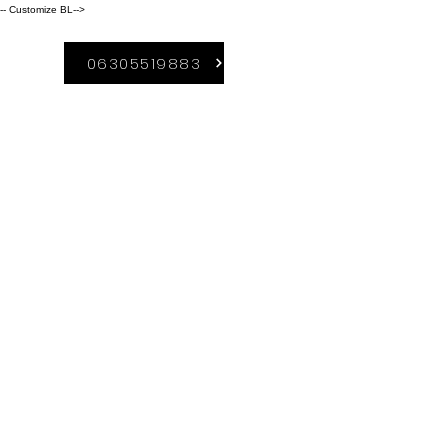
-- Customize BL-->
06305519883
A Duguláselhárítás-
Borsod szolgáltatási
területei közé
tartozik:
Kazincbarcika,
Miskolc,
Sajószentpéter, Ózd,
Edelény,Ormosbány
a. Rudabánya,