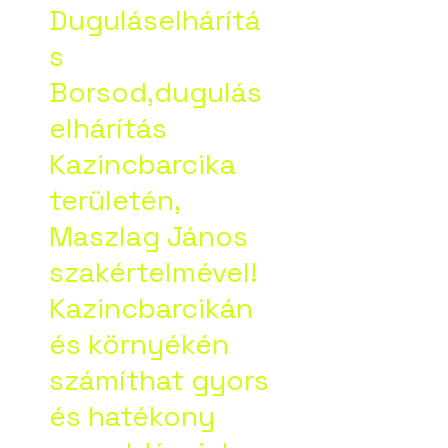
Duguláselhárítá
s
Borsod,dugulás
elhárítás
Kazincbarcika
területén,
Maszlag János
szakértelmével!
Kazincbarcikán
és környékén
számíthat gyors
és hatékony