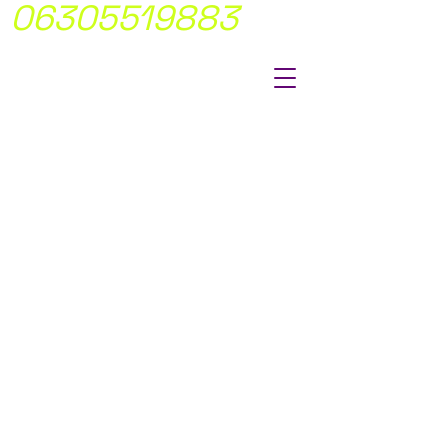
06305519883
MÍ FIX ÁRAKON
DOLGOTUNK
NINCS
MEGLEPETÉS!
Átlátható,
egyértelmü
árakkal