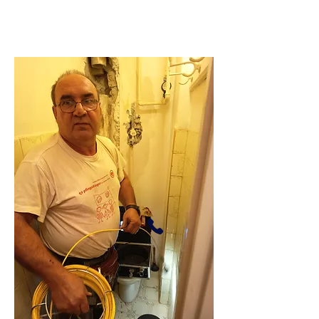
295 darab 5 ötös
vélemény.