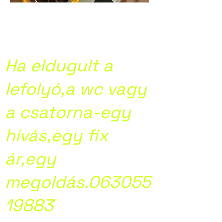
Kamera
csatornavizsgálat
Ha eldugult a
lefolyó,a wc vagy
a csatorna-egy
hívás,egy fix
ár,egy
megoldás.063055
19883