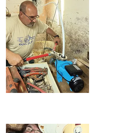
Duguláselhárítás és
vízvezeték szerelés.