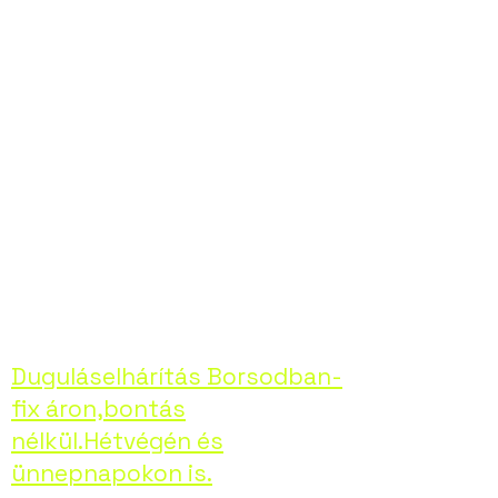
elhárításában,
bármilyen
problémával is álljon
szembe. Hívjon
minket bizalommal,
helyreállítjuk
otthona kényelmét!
Duguláselhárítás Borsodban-
fix áron,bontás
nélkül.Hétvégén és
ünnepnapokon is.