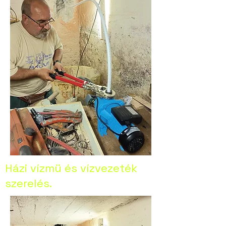
Házi vízmü és vízvezeték
szerelés.