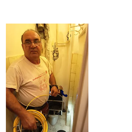
295 darab 5 ötös
vélemény.