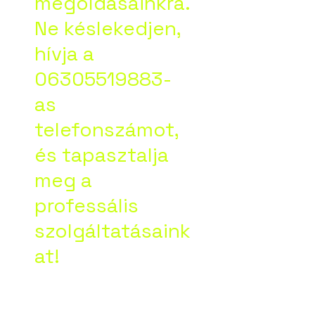
megoldásainkra.
Ne késlekedjen,
hívja a
06305519883-
as
telefonszámot,
és tapasztalja
meg a
professális
szolgáltatásaink
at!
Google vélemény