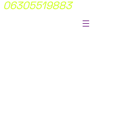
06305519883
MÍ FIX ÁRAKON
DOLGOTUNK
NINCS
MEGLEPETÉS!
Átlátható,
egyértelmü
árakkal