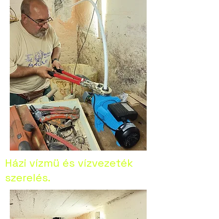
Házi vízmü és vízvezeték
szerelés.