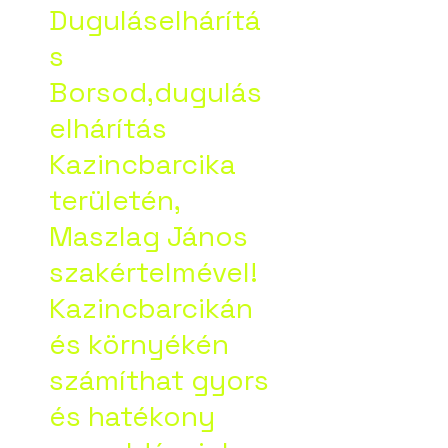
Duguláselhárítá
s
Borsod,dugulás
elhárítás
Kazincbarcika
területén,
Maszlag János
szakértelmével!
Kazincbarcikán
és környékén
számíthat gyors
és hatékony