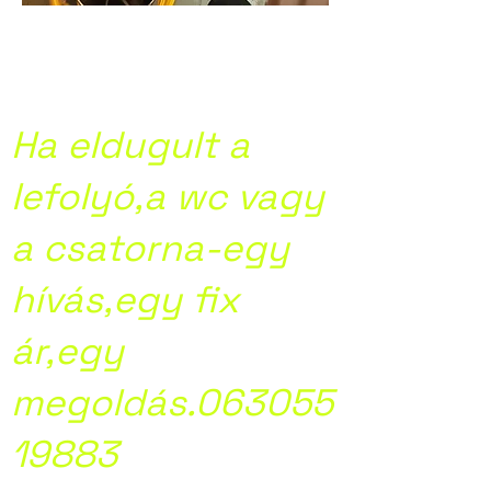
Kamera
csatornavizsgálat
Ha eldugult a
lefolyó,a wc vagy
a csatorna-egy
hívás,egy fix
ár,egy
megoldás.063055
19883