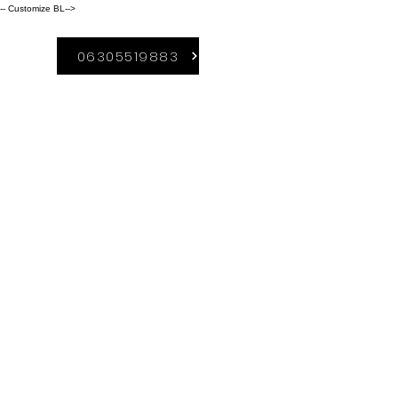
-- Customize BL-->
06305519883
A Duguláselhárítás-
Borsod szolgáltatási
területei közé
tartozik:
Kazincbarcika,
Miskolc,
Sajószentpéter, Ózd,
Edelény,Ormosbány
a. Rudabánya,