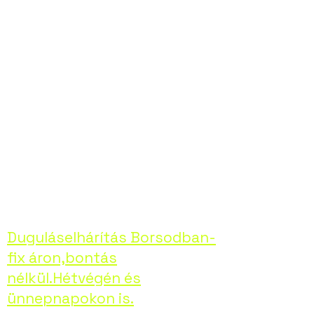
elhárításában,
bármilyen
problémával is álljon
szembe. Hívjon
minket bizalommal,
helyreállítjuk
otthona kényelmét!
Duguláselhárítás Borsodban-
fix áron,bontás
nélkül.Hétvégén és
ünnepnapokon is.