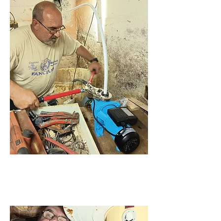
Duguláselhárítás és
vízvezeték szerelés.