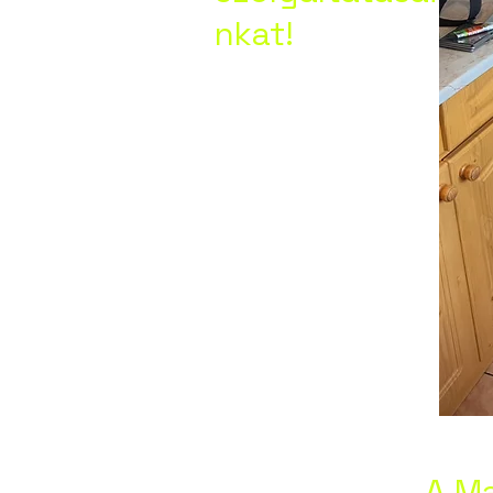
nkat!
ánya,
lva,
k,
ny,
A Ma