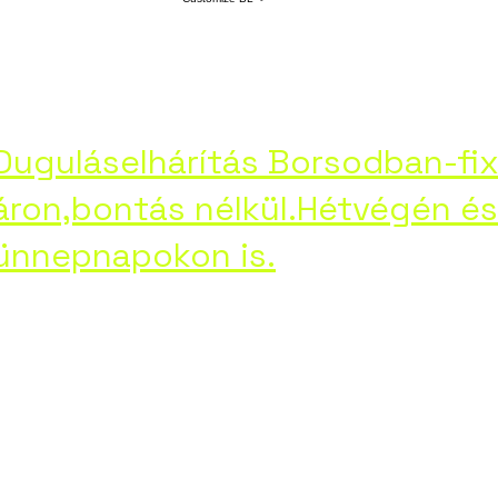
láselháritás-Borsod
Service 3
Profile
ht
Duguláselhárítás Borsodban-fi
áron,bontás nélkül.Hétvégén és
ünnepnapokon is.
Google