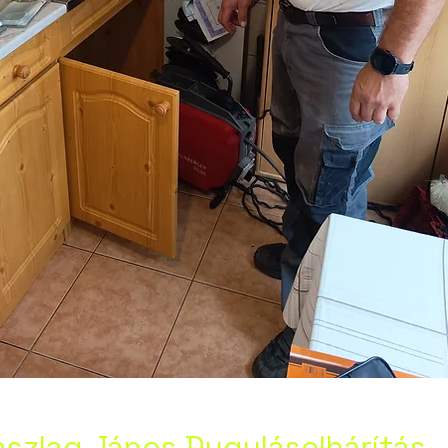
szlag János Duguláselhárítás