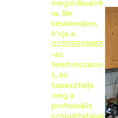
megoldásaink
kolc,
ra. Ne
késlekedjen,
zentpét
hívja a
06305519883
-as
,
telefonszámo
t, és
ny,Orm
tapasztalja
meg a
professális
ya.
szolgáltatásai