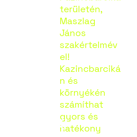
ltatási
területén,
Maszlag
tei
János
szakértelmév
el!
Kazincbarciká
n és
ik:
környékén
számíthat
cbarcik
gyors és
hatékony