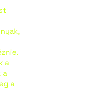
his
st
ná
onyak,
ní
znie.
k a
 a
rej
meg a
köl