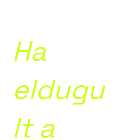
Ha
eldugu
lt a