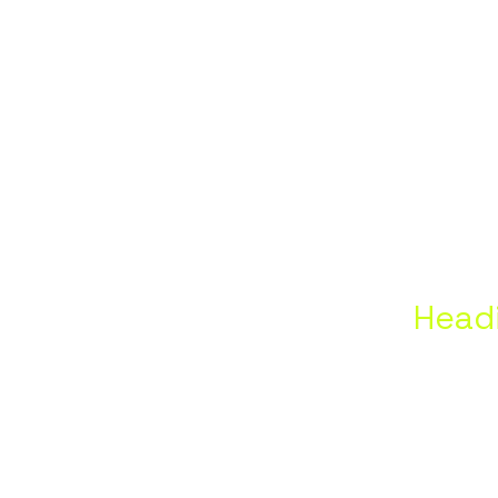
znya,
plna,
szlófal
Head
,Dubic