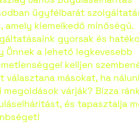
odban ügyfélbarát szolgáltatá
l, amely kiemelkedő minőségű.
gáltatásaink gyorsak és haték
y Önnek a lehető legkevesebb
emetlenséggel kelljen szembené
t választana másokat, ha nálun
i megoldások várják? Bízza ránk
láselhárítást, és tapasztalja 
önbséget!