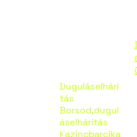
Duguláselháritás-Borsod.Maszlag János
Dugu
áselhár
Duguláselhárí
tás
Borsod
Borsod,dugul
áselhárítás
Kazincbarcika