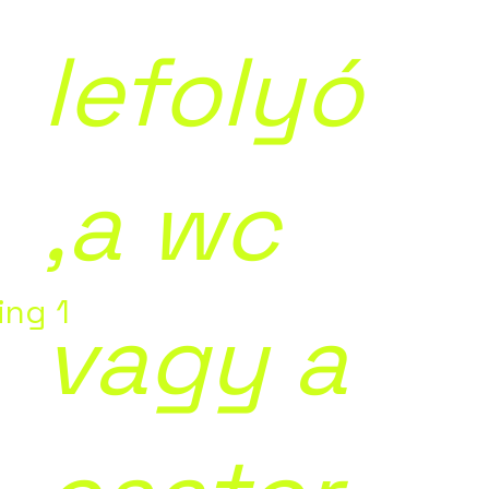
lefolyó
,a wc
ing 1
vagy a