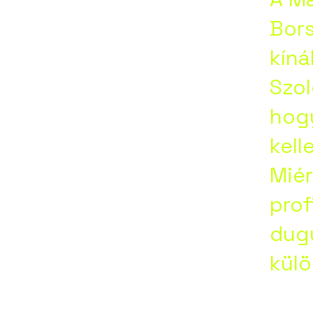
e,
Bors
kíná
na,
Szol
hog
tapolc
kell
Miér
prof
dugu
kül
abesen