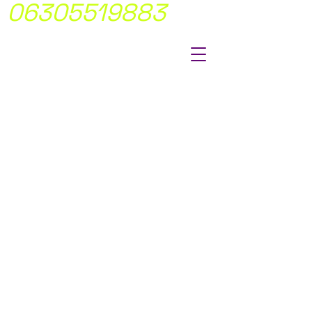
06305519883
MÍ FIX ÁRAKON
DOLGOTUNK
NINCS
MEGLEPETÉS!
Átlátható,
egyértelmü
árakkal