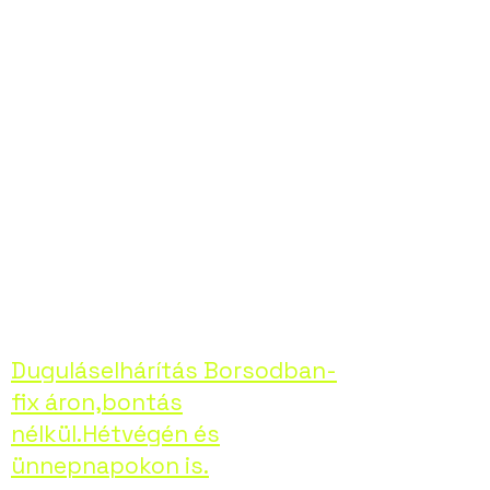
elhárításában,
bármilyen
problémával is álljon
szembe. Hívjon
minket bizalommal,
helyreállítjuk
otthona kényelmét!
Duguláselhárítás Borsodban-
fix áron,bontás
nélkül.Hétvégén és
ünnepnapokon is.