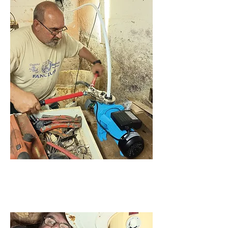
Duguláselhárítás és
vízvezeték szerelés.