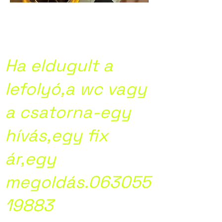
Kamera
csatornavizsgálat
Ha eldugult a
lefolyó,a wc vagy
a csatorna-egy
hívás,egy fix
ár,egy
megoldás.063055
19883