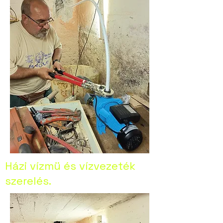
Házi vízmü és vízvezeték
szerelés.