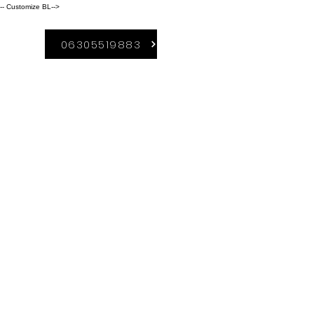
-- Customize BL-->
06305519883
A Duguláselhárítás-
Borsod szolgáltatási
területei közé
tartozik:
Kazincbarcika,
Miskolc,
Sajószentpéter, Ózd,
Edelény,Ormosbány
a. Rudabánya,