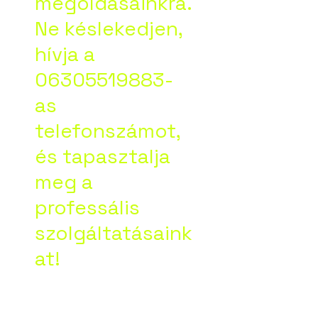
megoldásainkra.
Ne késlekedjen,
hívja a
06305519883-
as
telefonszámot,
és tapasztalja
meg a
professális
szolgáltatásaink
at!
Google vélemény