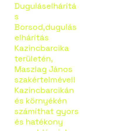
Duguláselhárítá
s
Borsod,dugulás
elhárítás
Kazincbarcika
területén,
Maszlag János
szakértelmével!
Kazincbarcikán
és környékén
számíthat gyors
és hatékony