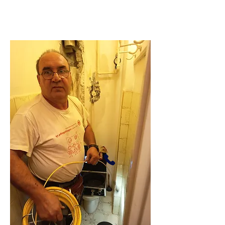
295 darab 5 ötös
vélemény.