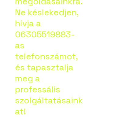
megoldásainkra.
Ne késlekedjen,
hívja a
06305519883-
as
telefonszámot,
és tapasztalja
meg a
professális
szolgáltatásaink
at!
Google vélemény