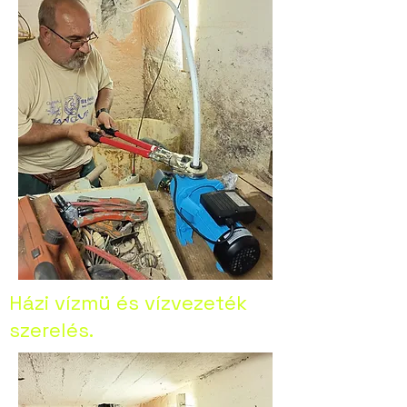
Házi vízmü és vízvezeték
szerelés.