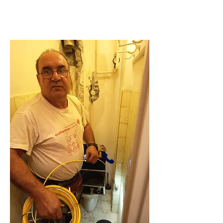
295 darab 5 ötös
vélemény.