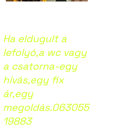
Kamera
csatornavizsgálat
Ha eldugult a
lefolyó,a wc vagy
a csatorna-egy
hívás,egy fix
ár,egy
megoldás.063055
19883