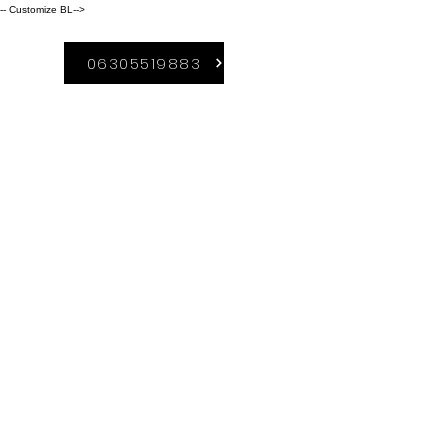
-- Customize BL-->
06305519883
A Duguláselhárítás-
Borsod szolgáltatási
területei közé
tartozik:
Kazincbarcika,
Miskolc,
Sajószentpéter, Ózd,
Edelény,Ormosbány
a. Rudabánya,