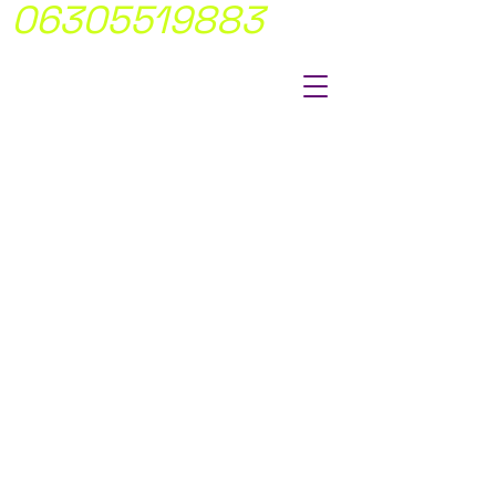
06305519883
MÍ FIX ÁRAKON
DOLGOTUNK
NINCS
MEGLEPETÉS!
Átlátható,
egyértelmü
árakkal