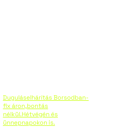
elhárításában,
bármilyen
problémával is álljon
szembe. Hívjon
minket bizalommal,
helyreállítjuk
otthona kényelmét!
Duguláselhárítás Borsodban-
fix áron,bontás
nélkül.Hétvégén és
ünnepnapokon is.