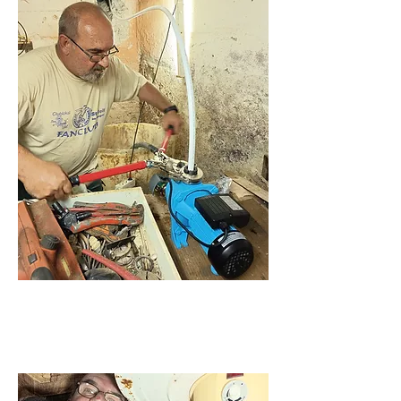
Duguláselhárítás és
vízvezeték szerelés.