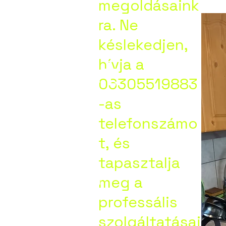
megoldásaink
kolc,
ra. Ne
késlekedjen,
zentpét
hívja a
06305519883
-as
,
telefonszámo
t, és
ny,Orm
tapasztalja
meg a
professális
ya.
szolgáltatásai