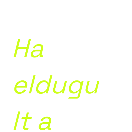
Ha
eldugu
lt a