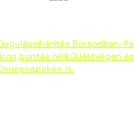
láselháritás-Borsod
Service 3
Profile
ht
Duguláselhárítás Borsodban-fi
áron,bontás nélkül.Hétvégén és
ünnepnapokon is.
Google