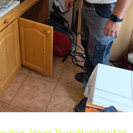
szlag János Duguláselhárítás