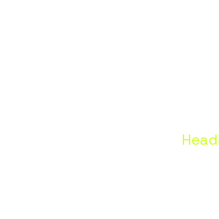
znya,
plna,
szlófal
Head
,Dubic