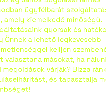
odban ügyfélbarát szolgáltatá
l, amely kiemelkedő minőségű.
gáltatásaink gyorsak és haték
y Önnek a lehető legkevesebb
emetlenséggel kelljen szembené
t választana másokat, ha nálun
i megoldások várják? Bízza ránk
láselhárítást, és tapasztalja 
önbséget!