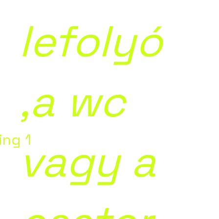
lefolyó
,a wc
ing 1
vagy a