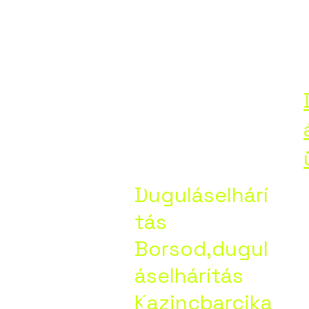
Duguláselháritás-Borsod.Maszlag János
Dugu
áselhár
Duguláselhárí
tás
Borsod
Borsod,dugul
áselhárítás
Kazincbarcika