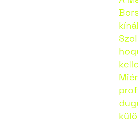
e,
Bors
kíná
na,
Szol
hog
tapolc
kell
Miér
prof
dugu
kül
abesen