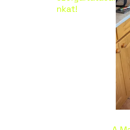
nkat!
ánya,
lva,
k,
ny,
A Ma