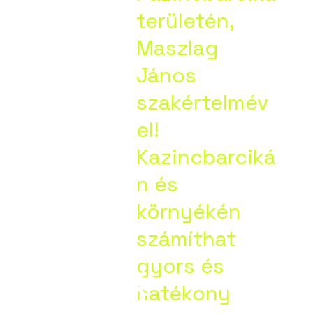
ltatási
területén,
Maszlag
tei
János
szakértelmév
el!
Kazincbarciká
n és
ik:
környékén
számíthat
cbarcik
gyors és
hatékony