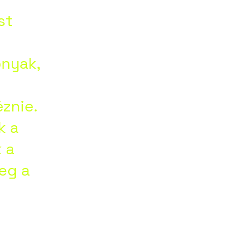
his
st
ná
onyak,
ní
znie.
k a
 a
rej
meg a
köl