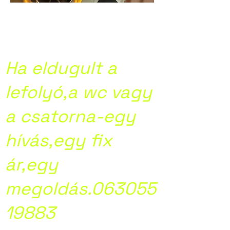
Kamera
csatornavizsgálat
Ha eldugult a
lefolyó,a wc vagy
a csatorna-egy
hívás,egy fix
ár,egy
megoldás.063055
19883