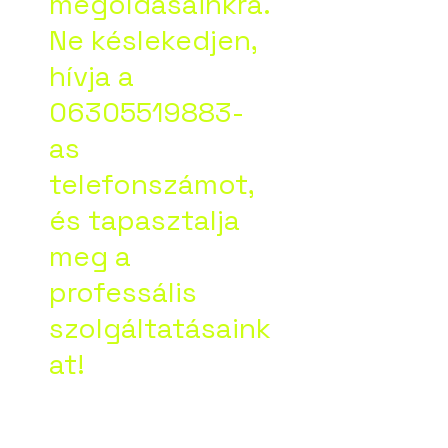
megoldásainkra.
Ne késlekedjen,
hívja a
06305519883-
as
telefonszámot,
és tapasztalja
meg a
professális
szolgáltatásaink
at!
Google vélemény