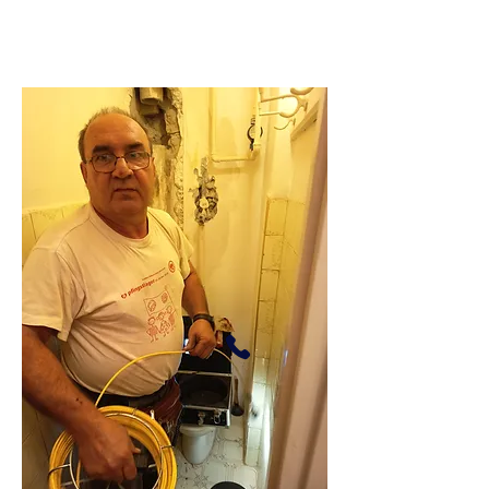
295 darab 5 ötös
vélemény.