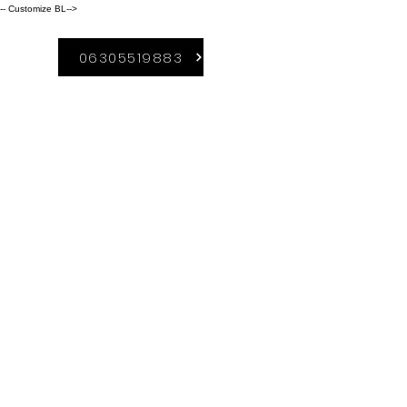
-- Customize BL-->
06305519883
A Duguláselhárítás-
Borsod szolgáltatási
területei közé
tartozik:
Kazincbarcika,
Miskolc,
Sajószentpéter, Ózd,
Edelény,Ormosbány
a. Rudabánya,