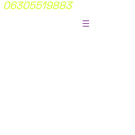
06305519883
MÍ FIX ÁRAKON
DOLGOTUNK
NINCS
MEGLEPETÉS!
Átlátható,
egyértelmü
árakkal