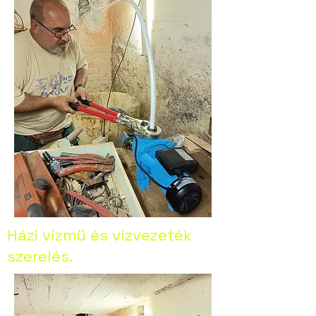
Házi vízmü és vízvezeték
szerelés.