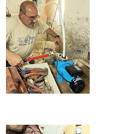
Duguláselhárítás és
vízvezeték szerelés.