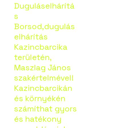
Duguláselhárítá
s
Borsod,dugulás
elhárítás
Kazincbarcika
területén,
Maszlag János
szakértelmével!
Kazincbarcikán
és környékén
számíthat gyors
és hatékony