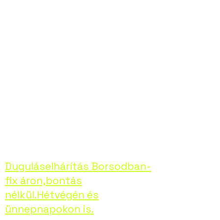
elhárításában,
bármilyen
problémával is álljon
szembe. Hívjon
minket bizalommal,
helyreállítjuk
otthona kényelmét!
Duguláselhárítás Borsodban-
fix áron,bontás
nélkül.Hétvégén és
ünnepnapokon is.